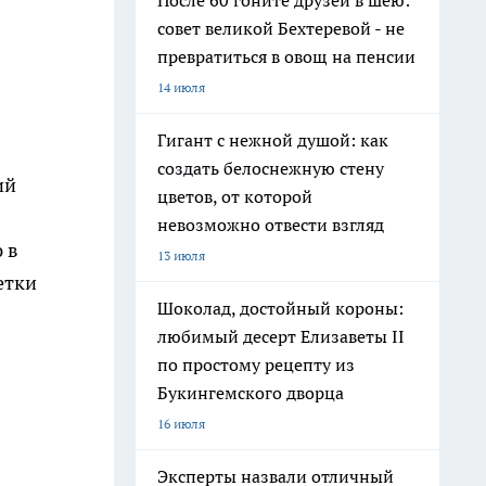
После 60 гоните друзей в шею:
совет великой Бехтеревой - не
превратиться в овощ на пенсии
14 июля
Гигант с нежной душой: как
создать белоснежную стену
ий
цветов, от которой
невозможно отвести взгляд
 в
13 июля
етки
Шоколад, достойный короны:
любимый десерт Елизаветы II
по простому рецепту из
Букингемского дворца
16 июля
Эксперты назвали отличный