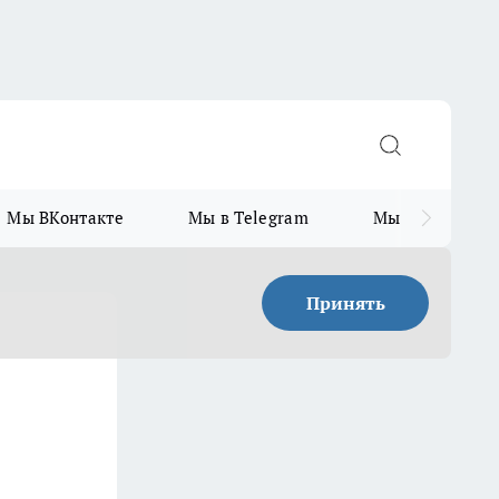
Мы ВКонтакте
Мы в Telegram
Мы в MAX
Принять