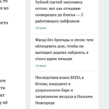
, то
Зубной пастой закупаюсь
я во
оптом: вот как отмываю
сковородки до блеска — 5
работающих лайфхаков
осто
18 июля
Фасад без бригады и лесов: чем
облицевать дом, чтобы он
выглядел дороже сайдинга, а
стоил вдвое меньше
14 июля
Последствия атаки БПЛА в
мом
Кстове, инцидент в
что
дзержинском баре и
дят
загрязнение воздуха в Нижнем
у об
Новгороде