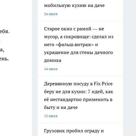
мобильную кухню на даче
24 июля
Старое окно с рамой — не
ебя.
мусор, а сокровище: сделал из
м
него «фальш‑витраж» и
а,
украшение для стены дачного
ень.
домика
14 июля
Деревянную посуду в Fix Price
беру не для кухни: 7 идей, как
её нестандартно применить в
быту и на даче
15 июля
Грузовик пробил ограду и