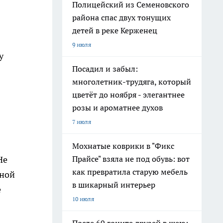
Полицейский из Семеновского
района спас двух тонущих
детей в реке Керженец
9 июля
у
Посадил и забыл:
многолетник-трудяга, который
цветёт до ноября - элегантнее
розы и ароматнее духов
7 июля
Мохнатые коврики в "Фикс
Не
Прайсе" взяла не под обувь: вот
как превратила старую мебель
чной
в шикарный интерьер
е
10 июля