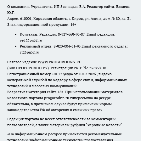
О компании: Учредитель: ИП Звеняцкая Е.А. Редактор сайта: Бакаева
Ю.Г.
Адрес: 610001, Кировская область, г. Киров, ул. Азина, дом № 80, кв. 31
Знак информационной продукции: 16+
Контакты: Редакция: 8-927-669-90-87 Email редакции:
red@pg52.ru
Рекламный отдел: 8-920-004-61-95 Email рекламного отдела:
st@pg52.ru
Сетевое издание WWW.PROGORODNN.RU
(ВВВ.ПРОГОРОДНН.РУ). Регистрация РКН: №: 7378360181.
Регистрационный номер ЭЛ 77-90994 от 10.03.2026., выдано
Федеральной службой по надзору в сфере связи, информационных
технологий и массовых коммуникаций.
Возрастная категория сайта 16+. При использовании материалов
новостного портала progorodnn.ru гиперссылка на ресурс
обязательна
,
в противном случае будут применены нормы
законодательства РФ об авторских и смежных правах.
Редакция портала не несет ответственности за комментарии
пользователей, а также материалы рубрики "народные новости".
«На информационном ресурсе применяются рекомендательные
технологии (информационные технологии предоставления