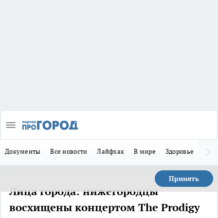
Документы
Все новости
Лайфхак
В мире
Здоровье
Зака
Принять
Лица города: нижегородцы
восхищены концертом The Prodigy