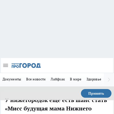
Документы
Все новости
Лайфхак
В мире
Здоровье
Зака
Принять
У нижегородок еще есть шанс стать
«Мисс будущая мама Нижнего