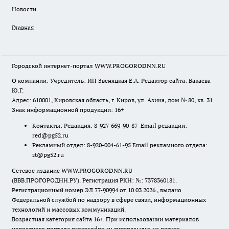
Новости
Главная
Городской интернет-портал WWW.PROGORODNN.RU
О компании: Учредитель: ИП Звеняцкая Е.А. Редактор сайта: Бакаева
Ю.Г.
Адрес: 610001, Кировская область, г. Киров, ул. Азина, дом № 80, кв. 31
Знак информационной продукции: 16+
Контакты: Редакция: 8-927-669-90-87 Email редакции:
red@pg52.ru
Рекламный отдел: 8-920-004-61-95 Email рекламного отдела:
st@pg52.ru
Сетевое издание WWW.PROGORODNN.RU
(ВВВ.ПРОГОРОДНН.РУ). Регистрация РКН: №: 7378360181.
Регистрационный номер ЭЛ 77-90994 от 10.03.2026., выдано
Федеральной службой по надзору в сфере связи, информационных
технологий и массовых коммуникаций.
Возрастная категория сайта 16+. При использовании материалов
новостного портала progorodnn.ru гиперссылка на ресурс