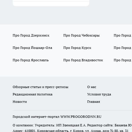
Про Город Дзержинск
Про Город Чебоксары
Про Город
Про Город Йошкар-Ола
Про Город Курск
Про Город
Про Город Ярославль
Про Город Владивосток
Про Город
Обзорные статьи и пресс-релизы
О нас
Редакционная политика
Условия труда
Новости
Главная
Городской интернет-портал WWW.PROGORODNN.RU
О компании: Учредитель: ИП Звеняцкая Е.А. Редактор сайта: Бакаева Ю.
Адрес: 610001, Кировская область, г. Киров, ул. Азина, дом № 80, кв. 31