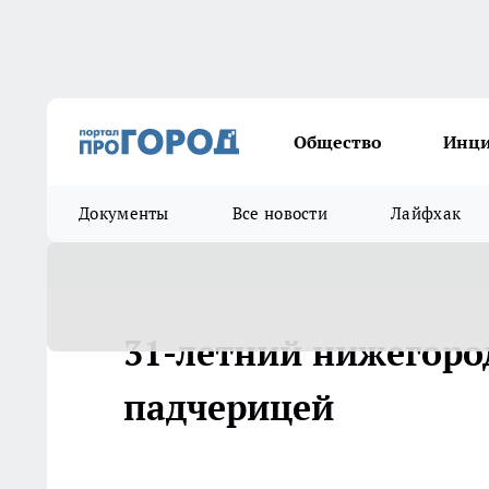
Общество
Инц
Документы
Все новости
Лайфхак
31-летний нижегород
падчерицей