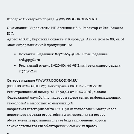
Городской интернет-портал WWW.PROGORODNN.RU
О компании: Учредитель: ИП Звеняцкая Е.А. Редактор сайта: Бакаева
Ю.Г.
Адрес: 610001, Кировская область, г. Киров, ул. Азина, дом № 80, кв. 31
Знак информационной продукции: 16+
Контакты: Редакция: 8-927-669-90-87 Email редакции:
red@pg52.ru
Рекламный отдел: 8-920-004-61-95 Email рекламного отдела:
st@pg52.ru
Сетевое издание WWW.PROGORODNN.RU
(ВВВ.ПРОГОРОДНН.РУ). Регистрация РКН: №: 7378360181.
Регистрационный номер ЭЛ 77-90994 от 10.03.2026., выдано
Федеральной службой по надзору в сфере связи, информационных
технологий и массовых коммуникаций.
Возрастная категория сайта 16+. При использовании материалов
новостного портала progorodnn.ru гиперссылка на ресурс
обязательна
,
в противном случае будут применены нормы
законодательства РФ об авторских и смежных правах.