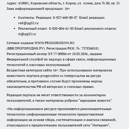
Адрес: 610001, Кировская область, г. Киров, ул. Азина, дом № 80, кв. 31
Знак информационной продукции: 16+
Контакты: Редакция: 8-927-669-90-87 Email редакции:
red@pg52.ru
Рекламный отдел: 8-920-004-61-95 Email рекламного отдела:
st@pg52.ru
Сетевое издание WWW.PROGORODNN.RU
(ВВВ.ПРОГОРОДНН.РУ). Регистрация РКН: №: 7378360181.
Регистрационный номер ЭЛ 77-90994 от 10.03.2026., выдано
Федеральной службой по надзору в сфере связи, информационных
технологий и массовых коммуникаций.
Возрастная категория сайта 16+. При использовании материалов
новостного портала progorodnn.ru гиперссылка на ресурс
обязательна
,
в противном случае будут применены нормы
законодательства РФ об авторских и смежных правах.
Редакция портала не несет ответственности за комментарии
пользователей, а также материалы рубрики "народные новости".
«На информационном ресурсе применяются рекомендательные
технологии (информационные технологии предоставления
информации на основе сбора, систематизации и анализа сведений,
относящихся к предпочтениям пользователей сети "Интернет",