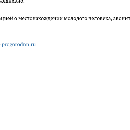
ежедневно.
ацией о местонахождении молодого человека, звони
е
progorodnn.ru