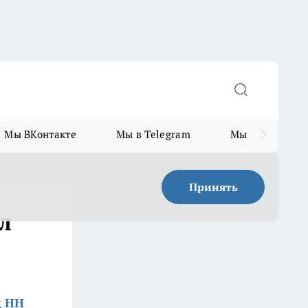
Мы ВКонтакте
Мы в Telegram
Мы в MAX
Принять
л
д НН