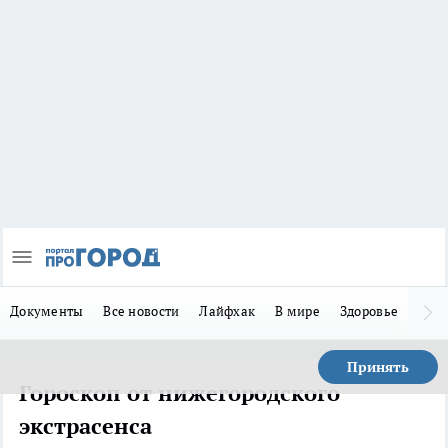
Документы
Все новости
Лайфхак
В мире
Здоровье
Зака
Принять
Гороскоп от нижегородского
экстрасенса