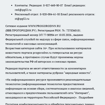
Контакты: Редакция: 8-927-669-90-87 Email редакции:
red@pg52.ru
Рекламный отдел: 8-920-004-61-95 Email рекламного отдела:
st@pg52.ru
Сетевое издание WWW.PROGORODNN.RU
(ВВВ.ПРОГОРОДНН.РУ). Регистрация РКН: №: 7378360181.
Регистрационный номер ЭЛ 77-90994 от 10.03.2026., выдано
Федеральной службой по надзору в сфере связи, информационных
технологий и массовых коммуникаций.
Возрастная категория сайта 16+. При использовании материалов
новостного портала progorodnn.ru гиперссылка на ресурс
обязательна
,
в противном случае будут применены нормы
законодательства РФ об авторских и смежных правах.
Редакция портала не несет ответственности за комментарии
пользователей, а также материалы рубрики "народные новости".
«На информационном ресурсе применяются рекомендательные
технологии (информационные технологии предоставления
информации на основе сбора, систематизации и анализа сведений,
относящихся к предпочтениям пользователей сети "Интернет",
находящихся на территории Российской Федерации)».
Подробнее
Политика конфиденциальности и обработки персональных данных