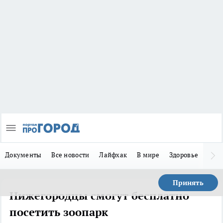
Документы
Все новости
Лайфхак
В мире
Здоровье
Зака
Принять
Нижегородцы смогут бесплатно
посетить зоопарк