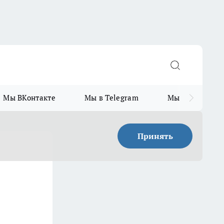
Мы ВКонтакте
Мы в Telegram
Мы в MAX
Принять