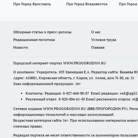
Про Город Ярославль
Про Город Владивосток
Про Город
Обзорные статьи и пресс-релизы
О нас
Редакционная политика
Условия труда
Новости
Главная
Городской интернет-портал WWW.PROGORODNN.RU
О компании: Учредитель: ИП Звеняцкая Е.А. Редактор сайта: Бакаева Ю.
Адрес: 610001, Кировская область, г. Киров, ул. Азина, дом № 80, кв. 31
Знак информационной продукции: 16+
Контакты: Редакция: 8-927-669-90-87 Email редакции: red@pg52
Рекламный отдел: 8-920-004-61-95 Email рекламного отдела: st
Сетевое издание WWW.PROGORODNN.RU (ВВВ.ПРОГОРОДНН.РУ). Регистраци
информационных технологий и массовых коммуникаций.
Возрастная категория сайта 16+. При использовании материалов новос
смежных правах.
Редакция портала не несет ответственности за комментарии пользоват