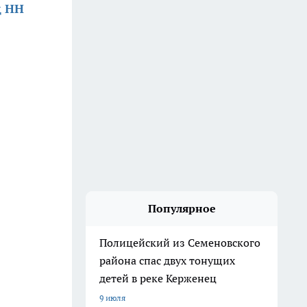
д НН
Популярное
Полицейский из Семеновского
района спас двух тонущих
детей в реке Керженец
9 июля