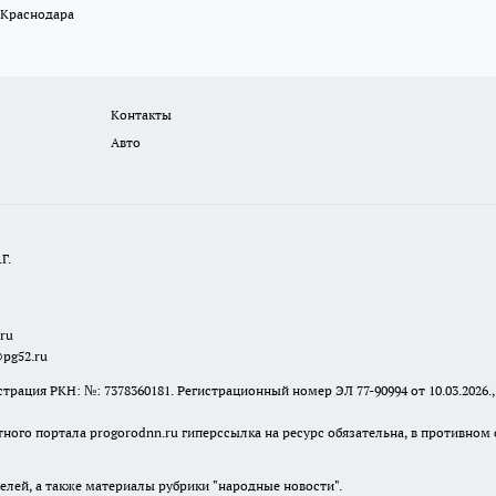
 Краснодара
Контакты
Авто
Г.
.ru
@pg52.ru
я РКН: №: 7378360181. Регистрационный номер ЭЛ 77-90994 от 10.03.2026., 
тного портала progorodnn.ru гиперссылка на ресурс обязательна
,
в противном 
елей, а также материалы рубрики "народные новости".