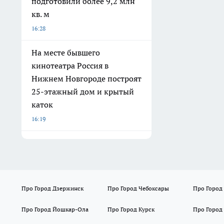
подготовили более 9,2 млн
кв. м
16:28
На месте бывшего
кинотеатра Россия в
Нижнем Новгороде построят
25-этажный дом и крытый
каток
16:19
Про Город Дзержинск
Про Город Чебоксары
Про Город
Про Город Йошкар-Ола
Про Город Курск
Про Город