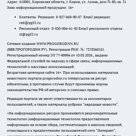
Адрес: 610001, Кировская область, г. Киров, ул. Азина, дом № 80, кв. 31
Знак информационной продукции: 16+
Контакты: Редакция: 8-927-669-90-87 Email редакции:
red@pg52.ru
Рекламный отдел: 8-920-004-61-95 Email рекламного отдела:
st@pg52.ru
Сетевое издание WWW.PROGORODNN.RU
(ВВВ.ПРОГОРОДНН.РУ). Регистрация РКН: №: 7378360181.
Регистрационный номер ЭЛ 77-90994 от 10.03.2026., выдано
Федеральной службой по надзору в сфере связи, информационных
технологий и массовых коммуникаций.
Возрастная категория сайта 16+. При использовании материалов
новостного портала progorodnn.ru гиперссылка на ресурс
обязательна
,
в противном случае будут применены нормы
законодательства РФ об авторских и смежных правах.
Редакция портала не несет ответственности за комментарии
пользователей, а также материалы рубрики "народные новости".
«На информационном ресурсе применяются рекомендательные
технологии (информационные технологии предоставления
информации на основе сбора, систематизации и анализа сведений,
относящихся к предпочтениям пользователей сети "Интернет",