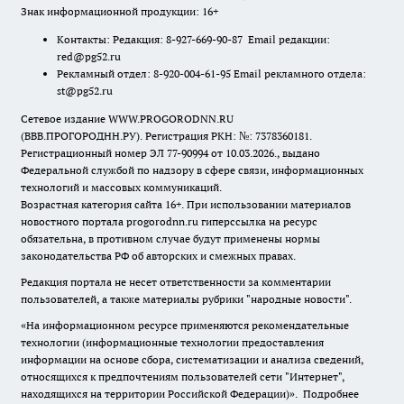
Знак информационной продукции: 16+
Контакты: Редакция: 8-927-669-90-87 Email редакции:
red@pg52.ru
Рекламный отдел: 8-920-004-61-95 Email рекламного отдела:
st@pg52.ru
Сетевое издание WWW.PROGORODNN.RU
(ВВВ.ПРОГОРОДНН.РУ). Регистрация РКН: №: 7378360181.
Регистрационный номер ЭЛ 77-90994 от 10.03.2026., выдано
Федеральной службой по надзору в сфере связи, информационных
технологий и массовых коммуникаций.
Возрастная категория сайта 16+. При использовании материалов
новостного портала progorodnn.ru гиперссылка на ресурс
обязательна
,
в противном случае будут применены нормы
законодательства РФ об авторских и смежных правах.
Редакция портала не несет ответственности за комментарии
пользователей, а также материалы рубрики "народные новости".
«На информационном ресурсе применяются рекомендательные
технологии (информационные технологии предоставления
информации на основе сбора, систематизации и анализа сведений,
относящихся к предпочтениям пользователей сети "Интернет",
находящихся на территории Российской Федерации)».
Подробнее