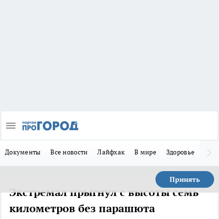
Документы
Все новости
Лайфхак
В мире
Здоровье
Зака
Принять
Экстремал прыгнул с высоты семь
километров без парашюта