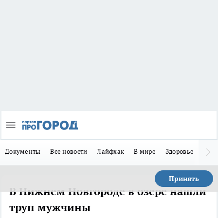
Документы
Все новости
Лайфхак
В мире
Здоровье
Зака
Принять
В Нижнем Новгороде в озере нашли
труп мужчины