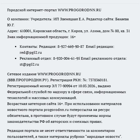
Городской интернет-портал WWW.PROGORODNN.RU
О компании: Учредитель: ИП Звеняцкая Е.А. Редактор сайта: Бакаева
Ю.Г.
Адрес: 610001, Кировская область, г. Киров, ул. Азина, дом № 80, кв. 31
Знак информационной продукции: 16+
Контакты: Редакция: 8-927-669-90-87 Email редакции:
red@pg52.ru
Рекламный отдел: 8-920-004-61-95 Email рекламного отдела:
st@pg52.ru
Сетевое издание WWW.PROGORODNN.RU
(ВВВ.ПРОГОРОДНН.РУ). Регистрация РКН: №: 7378360181.
Регистрационный номер ЭЛ 77-90994 от 10.03.2026., выдано
Федеральной службой по надзору в сфере связи, информационных
технологий и массовых коммуникаций.
Возрастная категория сайта 16+. При использовании материалов
новостного портала progorodnn.ru гиперссылка на ресурс
обязательна
,
в противном случае будут применены нормы
законодательства РФ об авторских и смежных правах.
Редакция портала не несет ответственности за комментарии
пользователей, а также материалы рубрики "народные новости".