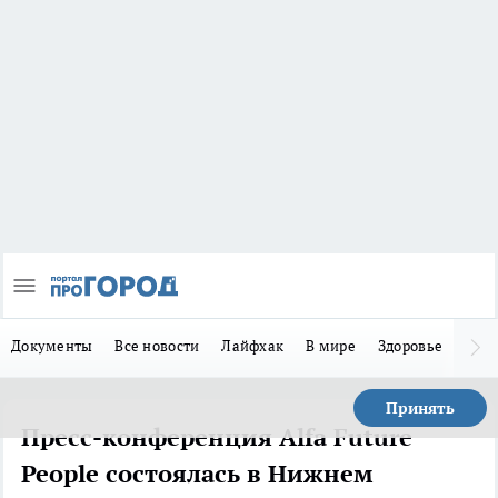
Документы
Все новости
Лайфхак
В мире
Здоровье
Зака
Принять
Пресс-конференция Alfa Future
People состоялась в Нижнем