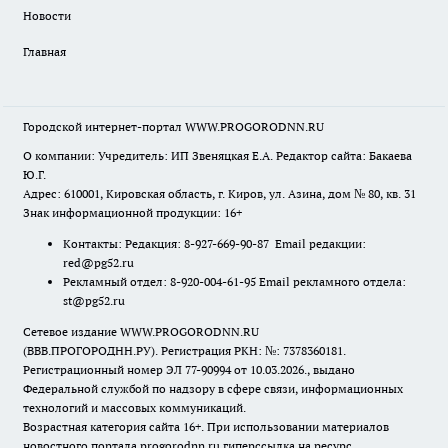
Новости
Главная
Городской интернет-портал WWW.PROGORODNN.RU
О компании: Учредитель: ИП Звеняцкая Е.А. Редактор сайта: Бакаева
Ю.Г.
Адрес: 610001, Кировская область, г. Киров, ул. Азина, дом № 80, кв. 31
Знак информационной продукции: 16+
Контакты: Редакция: 8-927-669-90-87 Email редакции:
red@pg52.ru
Рекламный отдел: 8-920-004-61-95 Email рекламного отдела:
st@pg52.ru
Сетевое издание WWW.PROGORODNN.RU
(ВВВ.ПРОГОРОДНН.РУ). Регистрация РКН: №: 7378360181.
Регистрационный номер ЭЛ 77-90994 от 10.03.2026., выдано
Федеральной службой по надзору в сфере связи, информационных
технологий и массовых коммуникаций.
Возрастная категория сайта 16+. При использовании материалов
новостного портала progorodnn.ru гиперссылка на ресурс