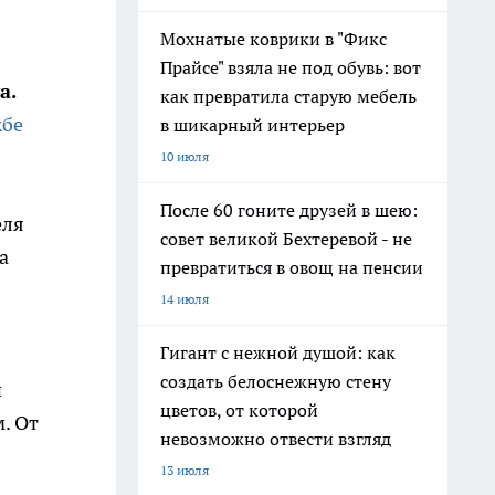
Мохнатые коврики в "Фикс
Прайсе" взяла не под обувь: вот
а.
как превратила старую мебель
жбе
в шикарный интерьер
10 июля
После 60 гоните друзей в шею:
еля
совет великой Бехтеревой - не
а
превратиться в овощ на пенсии
14 июля
Гигант с нежной душой: как
создать белоснежную стену
и
цветов, от которой
. От
невозможно отвести взгляд
13 июля