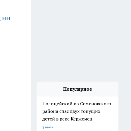
д НН
Популярное
Полицейский из Семеновского
района спас двух тонущих
детей в реке Керженец
9 июля