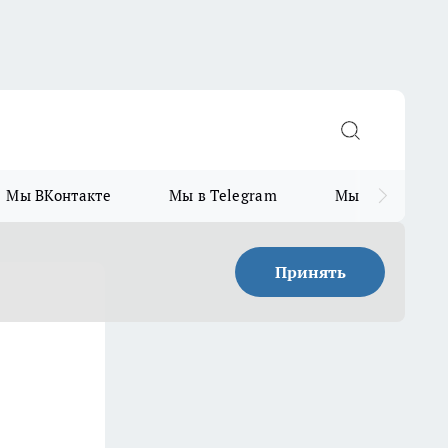
Мы ВКонтакте
Мы в Telegram
Мы в MAX
Принять