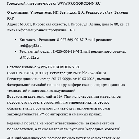
Городской интернет-портал WWW.PROGORODNN.RU
О компании: Учредитель: ИП Звеняцкая Е.А. Редактор сайта: Бакаева
Ю.Г.
Адрес: 610001, Кировская область, г. Киров, ул. Азина, дом № 80, кв. 31
Знак информационной продукции: 16+
Контакты: Редакция: 8-927-669-90-87 Email редакции:
red@pg52.ru
Рекламный отдел: 8-920-004-61-95 Email рекламного отдела:
st@pg52.ru
Сетевое издание WWW.PROGORODNN.RU
(ВВВ.ПРОГОРОДНН.РУ). Регистрация РКН: №: 7378360181.
Регистрационный номер ЭЛ 77-90994 от 10.03.2026., выдано
Федеральной службой по надзору в сфере связи, информационных
технологий и массовых коммуникаций.
Возрастная категория сайта 16+. При использовании материалов
новостного портала progorodnn.ru гиперссылка на ресурс
обязательна
,
в противном случае будут применены нормы
законодательства РФ об авторских и смежных правах.
Редакция портала не несет ответственности за комментарии
пользователей, а также материалы рубрики "народные новости".
«На информационном ресурсе применяются рекомендательные