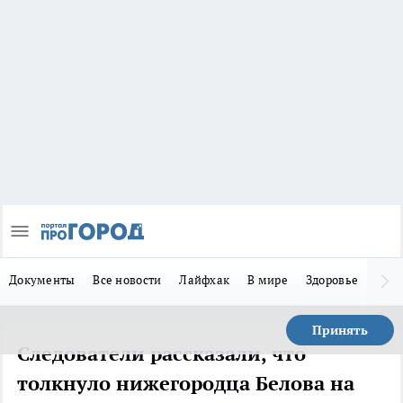
Документы
Все новости
Лайфхак
В мире
Здоровье
Зака
Принять
Следователи рассказали, что
толкнуло нижегородца Белова на