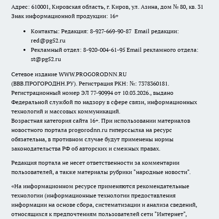
Адрес: 610001, Кировская область, г. Киров, ул. Азина, дом № 80, кв. 31
Знак информационной продукции: 16+
Контакты: Редакция: 8-927-669-90-87 Email редакции:
red@pg52.ru
Рекламный отдел: 8-920-004-61-95 Email рекламного отдела:
st@pg52.ru
Сетевое издание WWW.PROGORODNN.RU
(ВВВ.ПРОГОРОДНН.РУ). Регистрация РКН: №: 7378360181.
Регистрационный номер ЭЛ 77-90994 от 10.03.2026., выдано
Федеральной службой по надзору в сфере связи, информационных
технологий и массовых коммуникаций.
Возрастная категория сайта 16+. При использовании материалов
новостного портала progorodnn.ru гиперссылка на ресурс
обязательна
,
в противном случае будут применены нормы
законодательства РФ об авторских и смежных правах.
Редакция портала не несет ответственности за комментарии
пользователей, а также материалы рубрики "народные новости".
«На информационном ресурсе применяются рекомендательные
технологии (информационные технологии предоставления
информации на основе сбора, систематизации и анализа сведений,
относящихся к предпочтениям пользователей сети "Интернет",