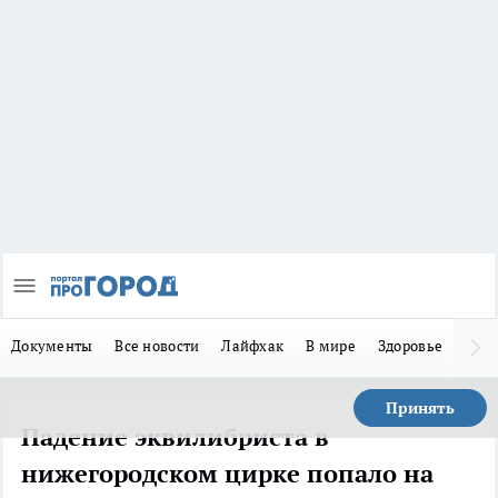
Документы
Все новости
Лайфхак
В мире
Здоровье
Зака
Принять
Падение эквилибриста в
нижегородском цирке попало на