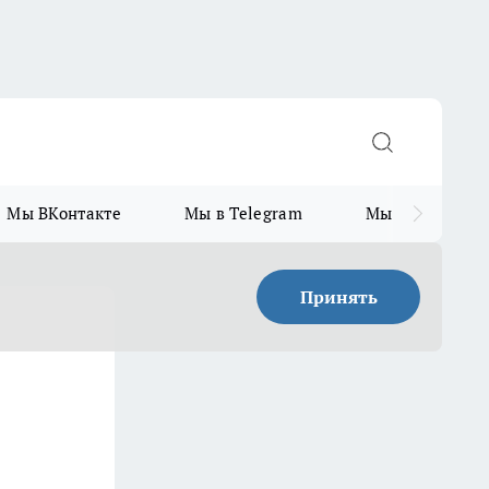
Мы ВКонтакте
Мы в Telegram
Мы в MAX
Принять