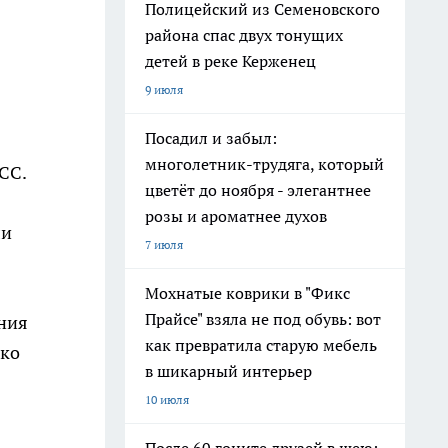
Полицейский из Семеновского
района спас двух тонущих
детей в реке Керженец
9 июля
Посадил и забыл:
многолетник-трудяга, который
СС.
цветёт до ноября - элегантнее
розы и ароматнее духов
ли
7 июля
Мохнатые коврики в "Фикс
Прайсе" взяла не под обувь: вот
ания
как превратила старую мебель
ако
в шикарный интерьер
10 июля