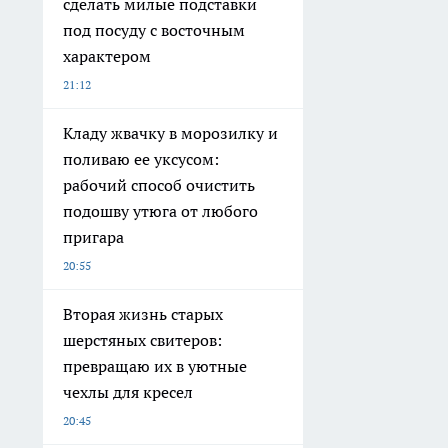
сделать милые подставки
под посуду с восточным
характером
21:12
Кладу жвачку в морозилку и
поливаю ее уксусом:
рабочий способ очистить
подошву утюга от любого
пригара
20:55
Вторая жизнь старых
шерстяных свитеров:
превращаю их в уютные
чехлы для кресел
20:45