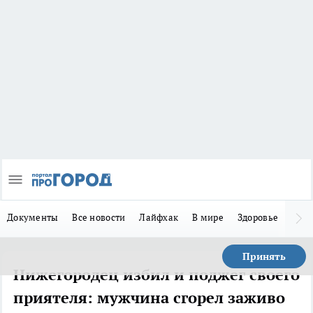
Документы
Все новости
Лайфхак
В мире
Здоровье
Зака
Принять
Нижегородец избил и поджег своего
приятеля: мужчина сгорел заживо