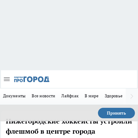
Документы
Все новости
Лайфхак
В мире
Здоровье
Зака
Принять
Нижегородские хоккеисты устроили
флешмоб в центре города