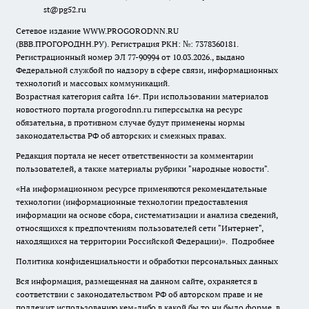
st@pg52.ru
Сетевое издание WWW.PROGORODNN.RU
(ВВВ.ПРОГОРОДНН.РУ). Регистрация РКН: №: 7378360181.
Регистрационный номер ЭЛ 77-90994 от 10.03.2026., выдано
Федеральной службой по надзору в сфере связи, информационных
технологий и массовых коммуникаций.
Возрастная категория сайта 16+. При использовании материалов
новостного портала progorodnn.ru гиперссылка на ресурс
обязательна
,
в противном случае будут применены нормы
законодательства РФ об авторских и смежных правах.
Редакция портала не несет ответственности за комментарии
пользователей, а также материалы рубрики "народные новости".
«На информационном ресурсе применяются рекомендательные
технологии (информационные технологии предоставления
информации на основе сбора, систематизации и анализа сведений,
относящихся к предпочтениям пользователей сети "Интернет",
находящихся на территории Российской Федерации)».
Подробнее
Политика конфиденциальности и обработки персональных данных
Вся информация, размещенная на данном сайте, охраняется в
соответствии с законодательством РФ об авторском праве и не
подлежит использованию кем-либо в какой бы то ни было форме, в