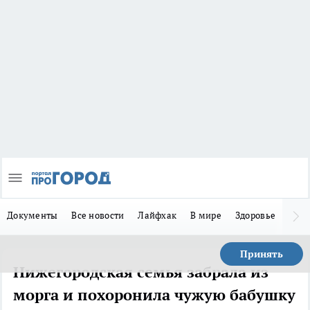
Документы
Все новости
Лайфхак
В мире
Здоровье
Зака
Принять
Нижегородская семья забрала из
морга и похоронила чужую бабушку