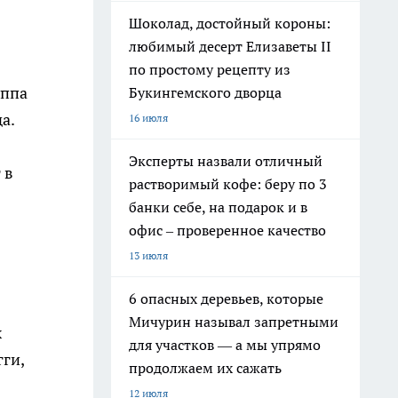
Шоколад, достойный короны:
любимый десерт Елизаветы II
по простому рецепту из
уппа
Букингемского дворца
а.
16 июля
Эксперты назвали отличный
 в
растворимый кофе: беру по 3
банки себе, на подарок и в
офис – проверенное качество
13 июля
6 опасных деревьев, которые
Мичурин называл запретными
х
для участков — а мы упрямо
ги,
продолжаем их сажать
12 июля