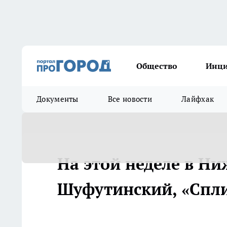
Общество
Инц
Документы
Все новости
Лайфхак
На этой неделе в Н
Шуфутинский, «Спли