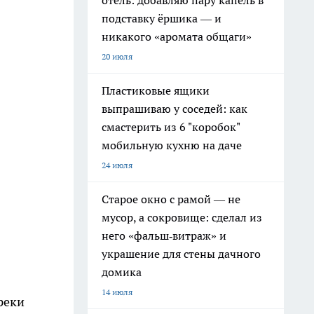
отель: добавляю пару капель в
подставку ёршика — и
никакого «аромата общаги»
20 июля
Пластиковые ящики
выпрашиваю у соседей: как
смастерить из 6 "коробок"
мобильную кухню на даче
24 июля
Старое окно с рамой — не
мусор, а сокровище: сделал из
него «фальш‑витраж» и
украшение для стены дачного
домика
14 июля
реки