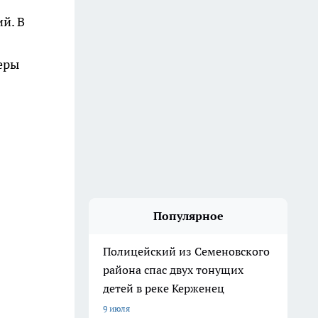
й. В
еры
Популярное
Полицейский из Семеновского
района спас двух тонущих
детей в реке Керженец
9 июля