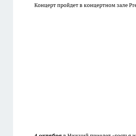
Концерт пройдет в концертном зале Pre
4 октября
в Нижний приедет «гостья из