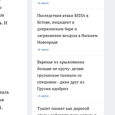
14 июля
о
им
Последствия атаки БПЛА в
Кстове, инцидент в
ь. И
дзержинском баре и
загрязнение воздуха в Нижнем
Новгороде
16 июля
Варенье из крыжовника
больше не кручу: делаю
грузинское ткемали со
специями - даже друг из
Грузии одобрил
валь
13 июля
ve
1.
Туалет пахнет как дорогой