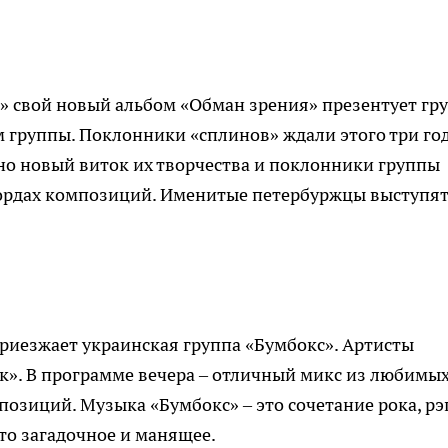
» свой новый альбом «Обман зрения» презентует гр
 группы. Поклонники «сплинов» ждали этого три год
тно новый виток их творчества и поклонники группы
кордах композиций. Именитые петербуржцы выступят
риезжает украинская группа «Бумбокс». Артисты
к». В программе вечера – отличный микс из любимы
озиций. Музыка «Бумбокс» – это сочетание рока, рэг
о-то загадочное и манящее.