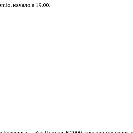
mio, начало в 19.00.
 будущего» – Ева Польна. В 2009 году певица решил