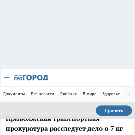
Документы
Все новости
Лайфхак
В мире
Здоровье
Зака
Принять
Приволжская транспортная
прокуратура расследует дело о 7 кг