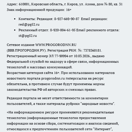
Адрес: 610001, Кировская область, г. Киров, ул. Азина, дом № 80, кв. 31
Знак информационной продукции: 16+
Контакты: Редакция: 8-927-669-90-87 Email редакции:
red@pg52.ru
Рекламный отдел: 8-920-004-61-95 Email рекламного отдела:
st@pg52.ru
Сетевое издание WWW.PROGORODNN.RU
(ВВВ.ПРОГОРОДНН.РУ). Регистрация РКН: №: 7378360181.
Регистрационный номер ЭЛ 77-90994 от 10.03.2026., выдано
Федеральной службой по надзору в сфере связи, информационных
технологий и массовых коммуникаций.
Возрастная категория сайта 16+. При использовании материалов
новостного портала progorodnn.ru гиперссылка на ресурс
обязательна
,
в противном случае будут применены нормы
законодательства РФ об авторских и смежных правах.
Редакция портала не несет ответственности за комментарии
пользователей, а также материалы рубрики "народные новости".
«На информационном ресурсе применяются рекомендательные
технологии (информационные технологии предоставления
информации на основе сбора, систематизации и анализа сведений,
относящихся к предпочтениям пользователей сети "Интернет",