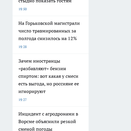
стыдно показать гостям
19:50
На Горьковской магистрали
число травмированных за
полгода снизилось на 12%
19:28
Зачем иностранцы
«разбавляют» бензин
спиртом: вот какая у смеси
есть выгода, но россияне ее
игнорируют
19:27
Инцидент с агродронами в
Ворсме объяснили резкой
сменой погоды