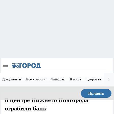
Документы
Все новости
Лайфхак
В мире
Здоровье
Зака
Принять
В центре Нижнего Новгорода
ограбили банк