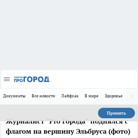
Документы
Все новости
Лайфхак
В мире
Здоровье
Зака
Принять
Журналист "Pro Города" поднялся с
флагом на вершину Эльбруса (фото)