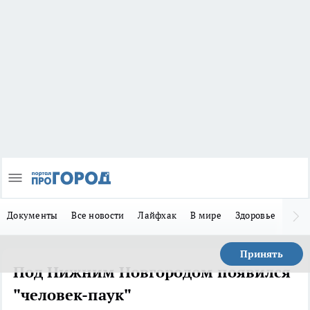
Документы
Все новости
Лайфхак
В мире
Здоровье
Зака
Принять
Под Нижним Новгородом появился
"человек-паук"