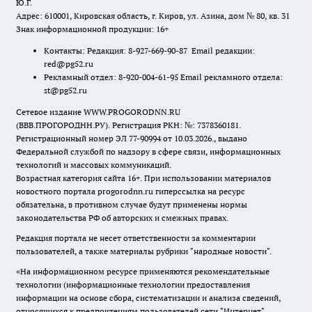
Ю.Г.
Адрес: 610001, Кировская область, г. Киров, ул. Азина, дом № 80, кв. 31
Знак информационной продукции: 16+
Контакты: Редакция: 8-927-669-90-87 Email редакции:
red@pg52.ru
Рекламный отдел: 8-920-004-61-95 Email рекламного отдела:
st@pg52.ru
Сетевое издание WWW.PROGORODNN.RU
(ВВВ.ПРОГОРОДНН.РУ). Регистрация РКН: №: 7378360181.
Регистрационный номер ЭЛ 77-90994 от 10.03.2026., выдано
Федеральной службой по надзору в сфере связи, информационных
технологий и массовых коммуникаций.
Возрастная категория сайта 16+. При использовании материалов
новостного портала progorodnn.ru гиперссылка на ресурс
обязательна
,
в противном случае будут применены нормы
законодательства РФ об авторских и смежных правах.
Редакция портала не несет ответственности за комментарии
пользователей, а также материалы рубрики "народные новости".
«На информационном ресурсе применяются рекомендательные
технологии (информационные технологии предоставления
информации на основе сбора, систематизации и анализа сведений,
относящихся к предпочтениям пользователей сети "Интернет",