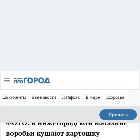
Документы
Все новости
Лайфхак
В мире
Здоровье
Зака
Принять
ФОТО: в нижегородском магазине
воробьи кушают картошку