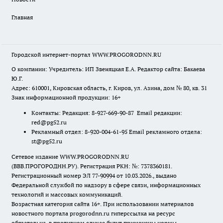
Главная
Городской интернет-портал WWW.PROGORODNN.RU
О компании: Учредитель: ИП Звеняцкая Е.А. Редактор сайта: Бакаева
Ю.Г.
Адрес: 610001, Кировская область, г. Киров, ул. Азина, дом № 80, кв. 31
Знак информационной продукции: 16+
Контакты: Редакция: 8-927-669-90-87 Email редакции:
red@pg52.ru
Рекламный отдел: 8-920-004-61-95 Email рекламного отдела:
st@pg52.ru
Сетевое издание WWW.PROGORODNN.RU
(ВВВ.ПРОГОРОДНН.РУ). Регистрация РКН: №: 7378360181.
Регистрационный номер ЭЛ 77-90994 от 10.03.2026., выдано
Федеральной службой по надзору в сфере связи, информационных
технологий и массовых коммуникаций.
Возрастная категория сайта 16+. При использовании материалов
новостного портала progorodnn.ru гиперссылка на ресурс
обязательна
,
в противном случае будут применены нормы