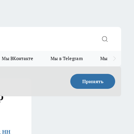
Мы ВКонтакте
Мы в Telegram
Мы в MAX
Принять
р
д НН