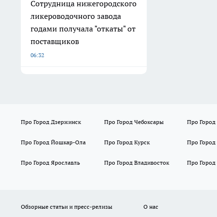
Сотрудница нижегородского
ликероводочного завода
годами получала "откаты" от
поставщиков
06:32
Про Город Дзержинск
Про Город Чебоксары
Про Город
Про Город Йошкар-Ола
Про Город Курск
Про Город
Про Город Ярославль
Про Город Владивосток
Про Город
Обзорные статьи и пресс-релизы
О нас