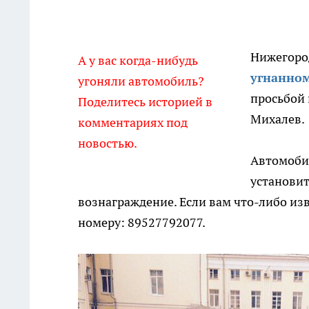
Нижегоро
А у вас когда-нибудь
угнанно
угоняли автомобиль?
просьбой 
Поделитесь историей в
Михалев.
комментариях под
новостью.
Автомобил
установит
вознаграждение. Если вам что-либо из
номеру: 89527792077.