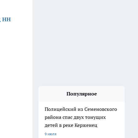
д НН
Популярное
Полицейский из Семеновского
района спас двух тонущих
детей в реке Керженец
9 июля