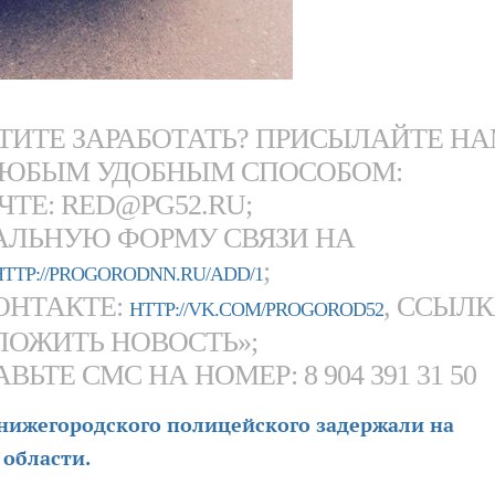
ОТИТЕ ЗАРАБОТАТЬ? ПРИСЫЛАЙТЕ Н
ЮБЫМ УДОБНЫМ СПОСОБОМ:
ЧТЕ: RED@PG52.RU;
АЛЬНУЮ ФОРМУ СВЯЗИ НА
;
HTTP://PROGORODNN.RU/ADD/1
ОНТАКТЕ:
, ССЫЛ
HTTP://VK.COM/PROGOROD52
ЛОЖИТЬ НОВОСТЬ»;
ЬТЕ СМС НА НОМЕР: 8 904 391 31 50
нижегородского полицейского задержали на
 области.