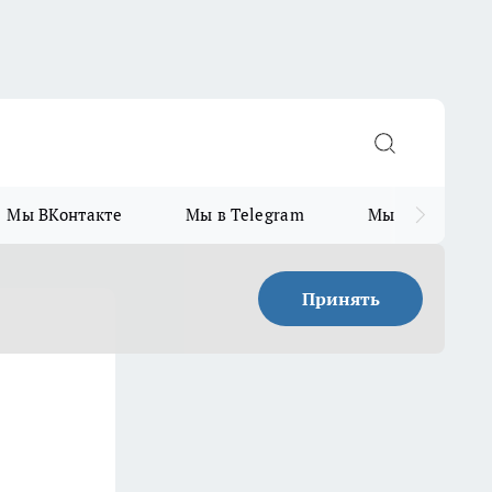
Мы ВКонтакте
Мы в Telegram
Мы в MAX
Принять