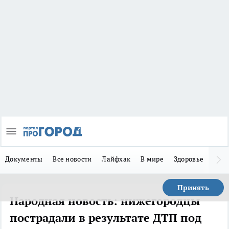
Документы
Все новости
Лайфхак
В мире
Здоровье
Зака
Принять
Народная новость: нижегородцы
пострадали в результате ДТП под