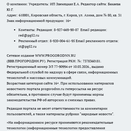
О компании: Учредитель: ИП Звеняцкая Е.А. Редактор сайта: Бакаева
Ю.Г.
Адрес: 610001, Кировская область, г. Киров, ул. Азина, дом № 80, кв. 31
Знак информационной продукции: 16+
Контакты: Редакция: 8-927-669-90-87 Email редакции:
red@pg52.ru
Рекламный отдел: 8-920-004-61-95 Email рекламного отдела:
st@pg52.ru
Сетевое издание WWW.PROGORODNN.RU
(ВВВ.ПРОГОРОДНН.РУ). Регистрация РКН: №: 7378360181.
Регистрационный номер ЭЛ 77-90994 от 10.03.2026., выдано
Федеральной службой по надзору в сфере связи, информационных
технологий и массовых коммуникаций.
Возрастная категория сайта 16+. При использовании материалов
новостного портала progorodnn.ru гиперссылка на ресурс
обязательна
,
в противном случае будут применены нормы
законодательства РФ об авторских и смежных правах.
Редакция портала не несет ответственности за комментарии
пользователей, а также материалы рубрики "народные новости".
«На информационном ресурсе применяются рекомендательные
технологии (информационные технологии предоставления