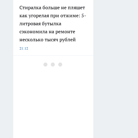
Стиралка больше не пляшет
как угорелая при отжиме: 5-
литровая бутылка
сэкономила на ремонте
несколько тысяч рублей
21:12
В Сарове ищут
проектировщика для
ремонта музейных укрытий
на 198 человек
20:02
Старый дачный туалет
можно забыть: россияне
нашли вариант, который не
стыдно показать гостям