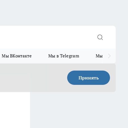
Мы ВКонтакте
Мы в Telegram
Мы в MAX
Принять