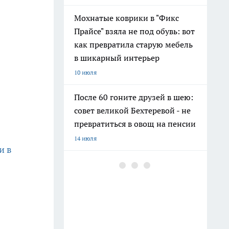
Мохнатые коврики в "Фикс
Прайсе" взяла не под обувь: вот
как превратила старую мебель
в шикарный интерьер
10 июля
После 60 гоните друзей в шею:
совет великой Бехтеревой - не
превратиться в овощ на пенсии
14 июля
и в
Гигант с нежной душой: как
создать белоснежную стену
цветов, от которой
невозможно отвести взгляд
13 июля