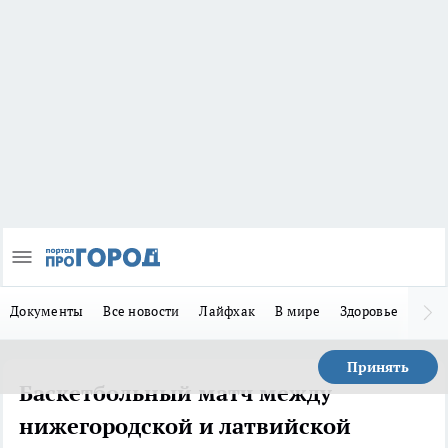
Документы
Все новости
Лайфхак
В мире
Здоровье
Зака
Принять
Баскетбольный матч между
нижегородской и латвийской