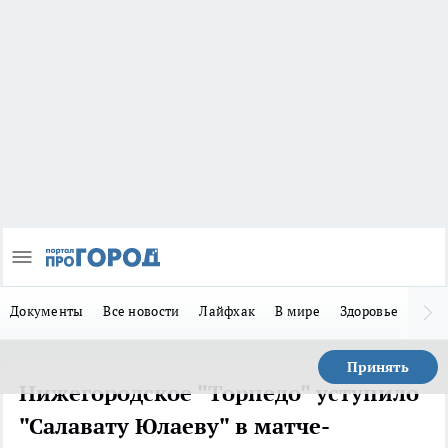
Документы
Все новости
Лайфхак
В мире
Здоровье
Зака
Принять
Нижегородское "Торпедо" уступило
"Салавату Юлаеву" в матче-