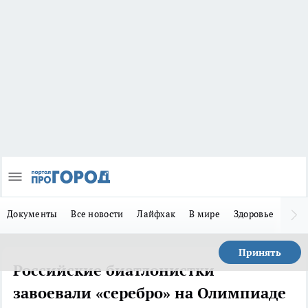
Документы
Все новости
Лайфхак
В мире
Здоровье
Зака
Принять
Российские биатлонистки
завоевали «серебро» на Олимпиаде