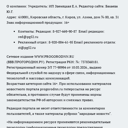
О компании: Учредитель: ИП Звеняцкая Е.А. Редактор сайта: Бакаева
Ю.Г.
Адрес: 610001, Кировская область, г. Киров, ул. Азина, дом № 80, кв. 31
Знак информационной продукции: 16+
Контакты: Редакция: 8-927-669-90-87 Email редакции:
red@pg52.ru
Рекламный отдел: 8-920-004-61-95 Email рекламного отдела:
st@pg52.ru
Сетевое издание WWW.PROGORODNN.RU
(ВВВ.ПРОГОРОДНН.РУ). Регистрация РКН: №: 7378360181.
Регистрационный номер ЭЛ 77-90994 от 10.03.2026., выдано
Федеральной службой по надзору в сфере связи, информационных
технологий и массовых коммуникаций.
Возрастная категория сайта 16+. При использовании материалов
новостного портала progorodnn.ru гиперссылка на ресурс
обязательна
,
в противном случае будут применены нормы
законодательства РФ об авторских и смежных правах.
Редакция портала не несет ответственности за комментарии
пользователей, а также материалы рубрики "народные новости".
«На информационном ресурсе применяются рекомендательные
технологии (информационные технологии предоставления