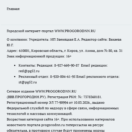
Главная
Городской интернет-портал WWW.PROGORODNN.RU
О компании: Учредитель: ИП Звеняцкая Е.А. Редактор сайта: Бакаева
Ю.Г.
Адрес: 610001, Кировская область, г. Киров, ул. Азина, дом № 80, кв. 31
Знак информационной продукции: 16+
Контакты: Редакция: 8-927-669-90-87 Email редакции:
red@pg52.ru
Рекламный отдел: 8-920-004-61-95 Email рекламного отдела:
st@pg52.ru
Сетевое издание WWW.PROGORODNN.RU
(ВВВ.ПРОГОРОДНН.РУ). Регистрация РКН: №: 7378360181.
Регистрационный номер ЭЛ 77-90994 от 10.03.2026., выдано
Федеральной службой по надзору в сфере связи, информационных
технологий и массовых коммуникаций.
Возрастная категория сайта 16+. При использовании материалов
новостного портала progorodnn.ru гиперссылка на ресурс
обязательна
,
в противном случае будут применены нормы