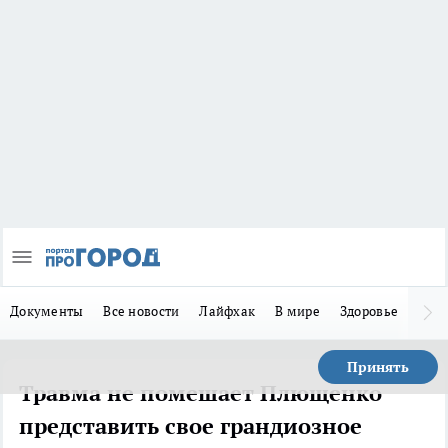
Документы
Все новости
Лайфхак
В мире
Здоровье
Зака
Принять
Травма не помешает Плющенко
представить свое грандиозное