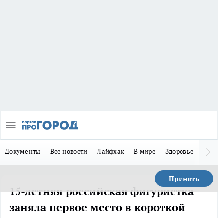
Документы
Все новости
Лайфхак
В мире
Здоровье
Зака
Принять
15-летняя российская фигуристка
заняла первое место в короткой