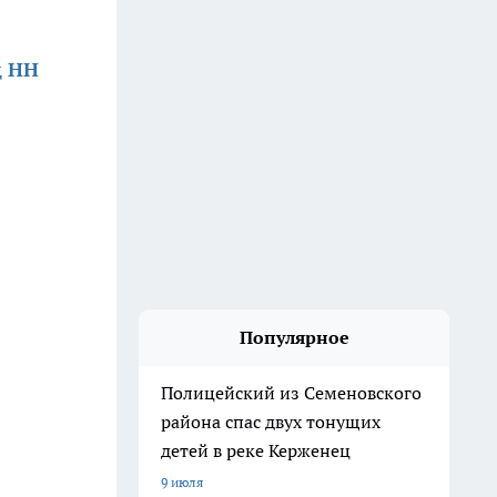
д НН
Популярное
Полицейский из Семеновского
района спас двух тонущих
детей в реке Керженец
9 июля