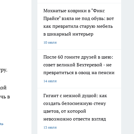
Мохнатые коврики в "Фикс
Прайсе" взяла не под обувь: вот
как превратила старую мебель
в шикарный интерьер
10 июля
После 60 гоните друзей в шею:
совет великой Бехтеревой - не
ру.
превратиться в овощ на пенсии
а
14 июля
дой
Гигант с нежной душой: как
чь в
создать белоснежную стену
цветов, от которой
невозможно отвести взгляд
о»
13 июля