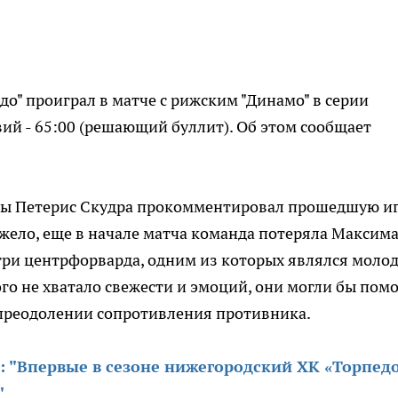
о" проиграл в матче с рижским "Динамо" в серии
ивий - 65:00 (решающий буллит). Об этом сообщает
ды Петерис Скудра прокомментировал прошедшую иг
яжело, еще в начале матча команда потеряла Максим
три центрфорварда, одним из которых являлся моло
го не хватало свежести и эмоций, они могли бы помо
 преодолении сопротивления противника.
: "Впервые в сезоне нижегородский ХК «Торпед
"