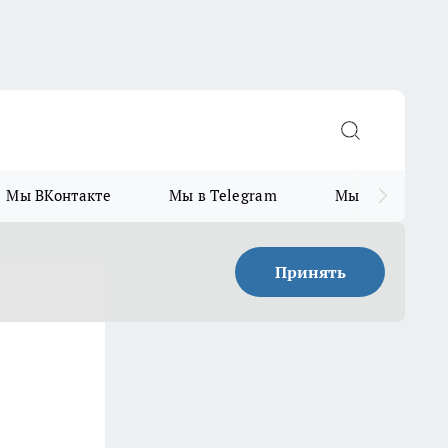
Мы ВКонтакте
Мы в Telegram
Мы в MAX
Принять