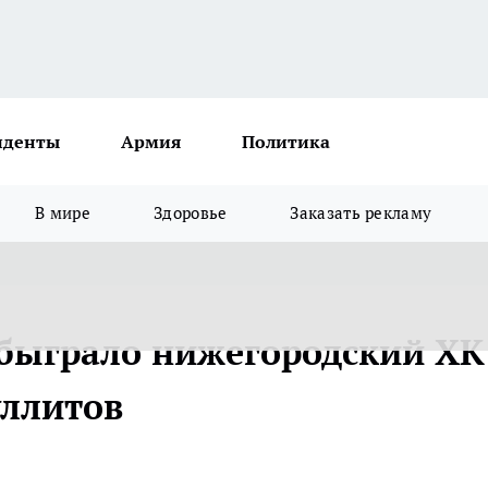
иденты
Армия
Политика
В мире
Здоровье
Заказать рекламу
быграло нижегородский ХК
уллитов