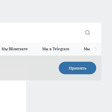
Мы ВКонтакте
Мы в Telegram
Мы в MAX
Принять