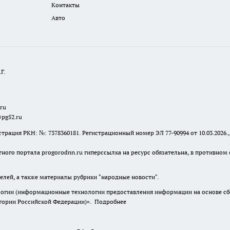
Контакты
Авто
Г.
.ru
@pg52.ru
я РКН: №: 7378360181. Регистрационный номер ЭЛ 77-90994 от 10.03.2026., 
тного портала progorodnn.ru гиперссылка на ресурс обязательна
,
в противном 
елей, а также материалы рубрики "народные новости".
гии (информационные технологии предоставления информации на основе сбор
итории Российской Федерации)».
Подробнее