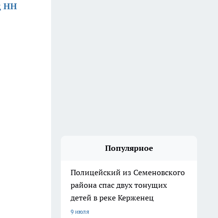
д НН
Популярное
Полицейский из Семеновского
района спас двух тонущих
детей в реке Керженец
9 июля