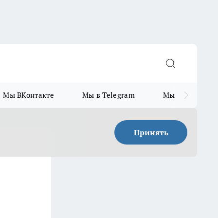
Мы ВКонтакте
Мы в Telegram
Мы в MAX
Принять