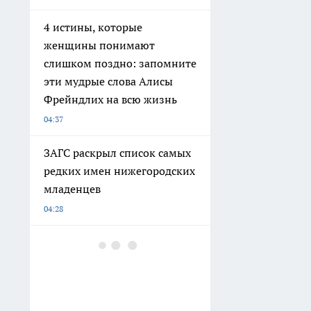
4 истины, которые
женщины понимают
слишком поздно: запомните
эти мудрые слова Алисы
Фрейндлих на всю жизнь
04:37
ЗАГС раскрыл список самых
редких имен нижегородских
младенцев
04:28
Хватит мучиться с жучками
в крупах: просто положите
одну прокладку в шкаф и
забудьте о проблеме