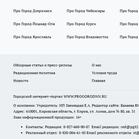
Про Город Дзержинск
Про Город Чебоксары
Про Город
Про Город Йошкар-Ола
Про Город Курск
Про Город
Про Город Ярославль
Про Город Владивосток
Про Город
Обзорные статьи и пресс-релизы
О нас
Редакционная политика
Условия труда
Новости
Главная
Городской интернет-портал WWW.PROGORODNN.RU
О компании: Учредитель: ИП Звеняцкая Е.А. Редактор сайта: Бакаева Ю.
Адрес: 610001, Кировская область, г. Киров, ул. Азина, дом № 80, кв. 31
Знак информационной продукции: 16+
Контакты: Редакция: 8-927-669-90-87 Email редакции: red@pg52
Рекламный отдел: 8-920-004-61-95 Email рекламного отдела: st