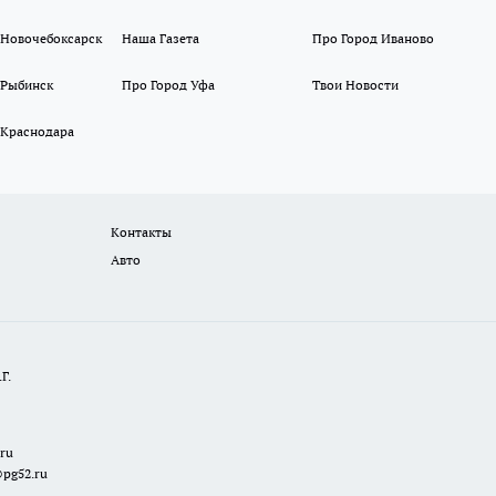
 Новочебоксарск
Наша Газета
Про Город Иваново
 Рыбинск
Про Город Уфа
Твои Новости
 Краснодара
Контакты
Авто
Г.
.ru
@pg52.ru