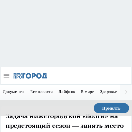
Документы
Все новости
Лайфхак
В мире
Здоровье
Зака
Принять
Задача нижегородской «Волги» на
предстоящий сезон — занять место