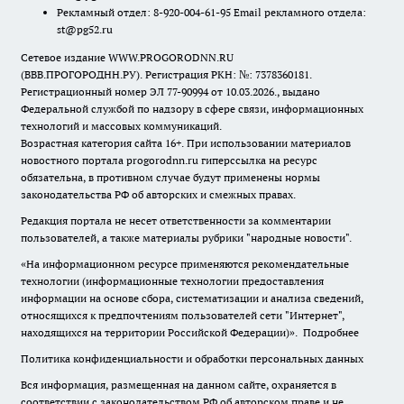
Рекламный отдел: 8-920-004-61-95 Email рекламного отдела:
st@pg52.ru
Сетевое издание WWW.PROGORODNN.RU
(ВВВ.ПРОГОРОДНН.РУ). Регистрация РКН: №: 7378360181.
Регистрационный номер ЭЛ 77-90994 от 10.03.2026., выдано
Федеральной службой по надзору в сфере связи, информационных
технологий и массовых коммуникаций.
Возрастная категория сайта 16+. При использовании материалов
новостного портала progorodnn.ru гиперссылка на ресурс
обязательна
,
в противном случае будут применены нормы
законодательства РФ об авторских и смежных правах.
Редакция портала не несет ответственности за комментарии
пользователей, а также материалы рубрики "народные новости".
«На информационном ресурсе применяются рекомендательные
технологии (информационные технологии предоставления
информации на основе сбора, систематизации и анализа сведений,
относящихся к предпочтениям пользователей сети "Интернет",
находящихся на территории Российской Федерации)».
Подробнее
Политика конфиденциальности и обработки персональных данных
Вся информация, размещенная на данном сайте, охраняется в
соответствии с законодательством РФ об авторском праве и не