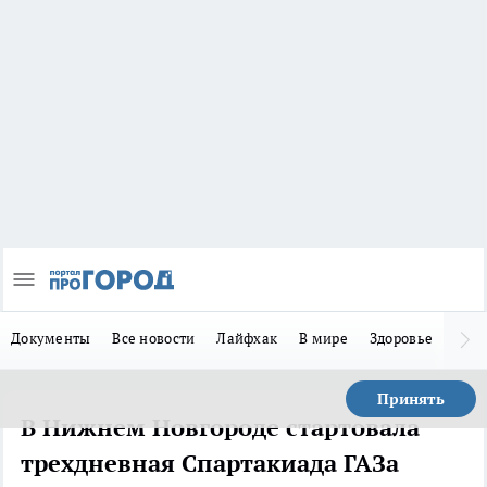
Документы
Все новости
Лайфхак
В мире
Здоровье
Зака
Принять
В Нижнем Новгороде стартовала
трехдневная Спартакиада ГАЗа