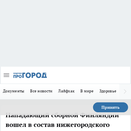
Документы
Все новости
Лайфхак
В мире
Здоровье
Зака
Принять
Нападающий сборной Финляндии
вошел в состав нижегородского