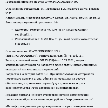
Городской интернет-портал WWW.PROGORODNN.RU
О компании: Учредитель: ИП Звеняцкая Е.А. Редактор сайта: Бакаева
Ю.Г.
Адрес: 610001, Кировская область, г. Киров, ул. Азина, дом № 80, кв. 31
Знак информационной продукции: 16+
Контакты: Редакция: 8-927-669-90-87 Email редакции:
red@pg52.ru
Рекламный отдел: 8-920-004-61-95 Email рекламного отдела:
st@pg52.ru
Сетевое издание WWW.PROGORODNN.RU
(ВВВ.ПРОГОРОДНН.РУ). Регистрация РКН: №: 7378360181.
Регистрационный номер ЭЛ 77-90994 от 10.03.2026., выдано
Федеральной службой по надзору в сфере связи, информационных
технологий и массовых коммуникаций.
Возрастная категория сайта 16+. При использовании материалов
новостного портала progorodnn.ru гиперссылка на ресурс
обязательна
,
в противном случае будут применены нормы
законодательства РФ об авторских и смежных правах.
Редакция портала не несет ответственности за комментарии
пользователей, а также материалы рубрики "народные новости".
«На информационном ресурсе применяются рекомендательные