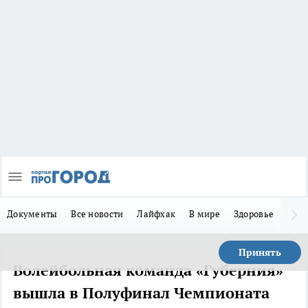
Документы
Все новости
Лайфхак
В мире
Здоровье
Зака
Принять
Волейбольная команда «Губерния»
вышла в Полуфинал Чемпионата