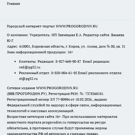
Главная
Городской интернет-портал WWW.PROGORODNN.RU
О компании: Учредитель: ИП Звеняцкая Е.А. Редактор сайта: Бакаева
Ю.Г.
Адрес: 610001, Кировская область, г. Киров, ул. Азина, дом № 80, кв. 31
Знак информационной продукции: 16+
Контакты: Редакция: 8-927-669-90-87 Email редакции:
red@pg52.ru
Рекламный отдел: 8-920-004-61-95 Email рекламного отдела:
st@pg52.ru
Сетевое издание WWW.PROGORODNN.RU
(ВВВ.ПРОГОРОДНН.РУ). Регистрация РКН: №: 7378360181.
Регистрационный номер ЭЛ 77-90994 от 10.03.2026., выдано
Федеральной службой по надзору в сфере связи, информационных
технологий и массовых коммуникаций.
Возрастная категория сайта 16+. При использовании материалов
новостного портала progorodnn.ru гиперссылка на ресурс
обязательна
,
в противном случае будут применены нормы
законодательства РФ об авторских и смежных правах.