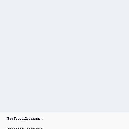
Про Город Дзержинск
Про Город Чебоксары