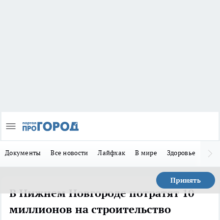
Документы
Все новости
Лайфхак
В мире
Здоровье
Зака
Принять
В Нижнем Новгороде потратят 10
миллионов на строительство