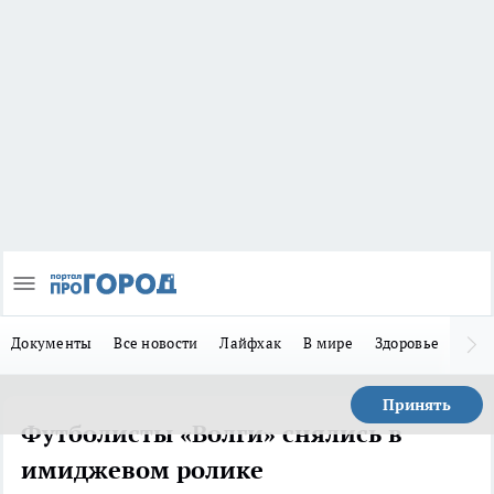
Документы
Все новости
Лайфхак
В мире
Здоровье
Зака
Принять
Футболисты «Волги» снялись в
имиджевом ролике