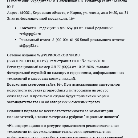
О компании: Учредитель: ИП Звеняцкая Е.А. Редактор сайта: Бакаева
Ю.Г.
Адрес: 610001, Кировская область, г. Киров, ул. Азина, дом № 80, кв. 31
Знак информационной продукции: 16+
Контакты: Редакция: 8-927-669-90-87 Email редакции:
red@pg52.ru
Рекламный отдел: 8-920-004-61-95 Email рекламного отдела:
st@pg52.ru
Сетевое издание WWW.PROGORODNN.RU
(ВВВ.ПРОГОРОДНН.РУ). Регистрация РКН: №: 7378360181.
Регистрационный номер ЭЛ 77-90994 от 10.03.2026., выдано
Федеральной службой по надзору в сфере связи, информационных
технологий и массовых коммуникаций.
Возрастная категория сайта 16+. При использовании материалов
новостного портала progorodnn.ru гиперссылка на ресурс
обязательна
,
в противном случае будут применены нормы
законодательства РФ об авторских и смежных правах.
Редакция портала не несет ответственности за комментарии
пользователей, а также материалы рубрики "народные новости".
«На информационном ресурсе применяются рекомендательные
технологии (информационные технологии предоставления
информации на основе сбора, систематизации и анализа сведений,