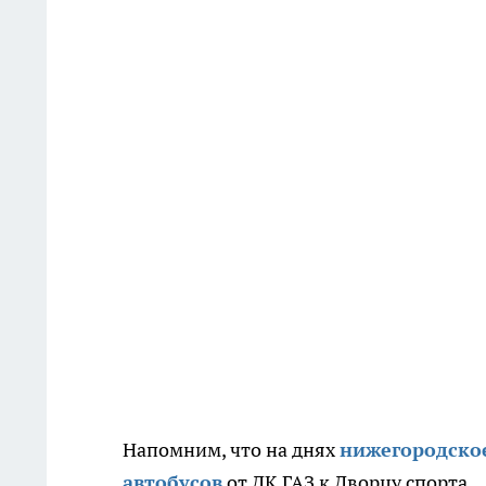
Напомним, что на днях
нижегородско
автобусов
от ДК ГАЗ к Дворцу спорта.