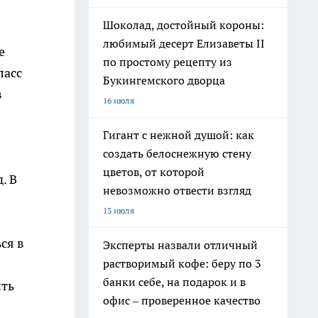
Шоколад, достойный короны:
любимый десерт Елизаветы II
е
по простому рецепту из
ласс
Букингемского дворца
в
16 июля
Гигант с нежной душой: как
создать белоснежную стену
цветов, от которой
. В
невозможно отвести взгляд
13 июля
ся в
Эксперты назвали отличный
растворимый кофе: беру по 3
банки себе, на подарок и в
ить
офис – проверенное качество