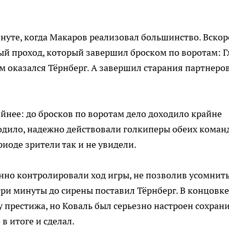
инуте, когда Макаров реализовал большинство. Вскор
й проход, который завершил броском по воротам: Г
м оказался Тёрнберг. А завершил старания партнеро
нее: до бросков по воротам дело доходило крайне
сходило, надежно действовали голкиперы обеих команд
иоде зрители так и не увидели.
нно контролировали ход игры, не позволив усомнить
три минуты до сирены поставил Тёрнберг. В концовке
 престижа, но Коваль был серьезно настроен сохран
в итоге и сделал.