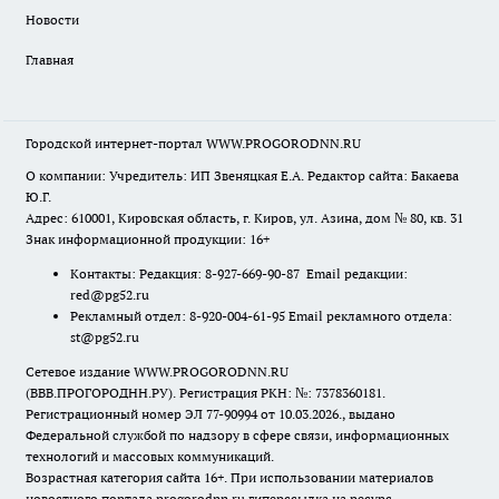
Новости
Главная
Городской интернет-портал WWW.PROGORODNN.RU
О компании: Учредитель: ИП Звеняцкая Е.А. Редактор сайта: Бакаева
Ю.Г.
Адрес: 610001, Кировская область, г. Киров, ул. Азина, дом № 80, кв. 31
Знак информационной продукции: 16+
Контакты: Редакция: 8-927-669-90-87 Email редакции:
red@pg52.ru
Рекламный отдел: 8-920-004-61-95 Email рекламного отдела:
st@pg52.ru
Сетевое издание WWW.PROGORODNN.RU
(ВВВ.ПРОГОРОДНН.РУ). Регистрация РКН: №: 7378360181.
Регистрационный номер ЭЛ 77-90994 от 10.03.2026., выдано
Федеральной службой по надзору в сфере связи, информационных
технологий и массовых коммуникаций.
Возрастная категория сайта 16+. При использовании материалов
новостного портала progorodnn.ru гиперссылка на ресурс