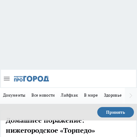
Документы
Все новости
Лайфхак
В мире
Здоровье
Зака
Принять
Домашнее поражение:
нижегородское «Торпедо»